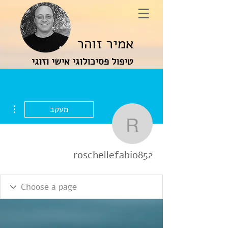
אמיר זוהר
טיפול פסיכולוגי אישי וזוגי
ions
מעקב
oschellefabio852
roschellefabio852