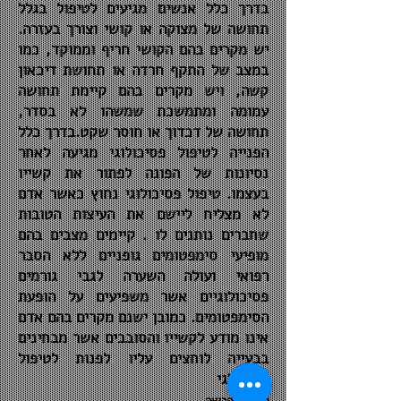
בדרך כלל אנשים מגיעים לטיפול בגלל
תחושה של מצוקה או קושי וצורך בעזרה.
יש מקרים בהם הקושי חריף וממוקד, כמו
במצב של התקף חרדה או תחושת דיכאון
קשה, ויש מקרים בהם קיימת תחושה
עמומה ומתמשכת שמשהו לא בסדר,
תחושה של דכדוך או חוסר שקט.בדרך כלל
הפנייה לטיפול פסיכולוגי מגיעה לאחר
נסיונות של הפונה לפתור את קשייו
בעצמו. טיפול פסיכולוגי נחוץ כאשר אדם
לא מצליח ליישם את העיצות הטובות
שחברים נותנים לו . קיימים מצבים בהם
מופיעי סימפטומים גופניים ללא הסבר
רפואי ועולה השערה לגבי גורמים
פסיכולוגיים אשר משפיעים על הופעת
הסימפטומים. כמובן ישנם מקרים בהם אדם
אינו מודע לקשייו והסובבים אשר מבחינים
בבעייה לוחצים עליו לפנות לטיפול
פסיכולגי