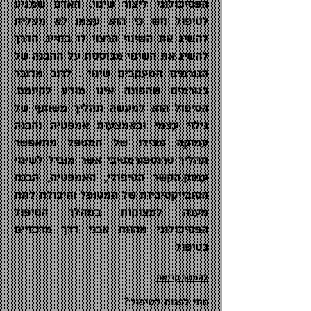
הפסיכולוגי ליצור שינוי. האדם שמגיע
לטיפול חש כי הוא עצמו לא מצליח
להשיג את השינוי הרצוי לו בחייו. הדרך
להשיג את השינוי מבוססת על ההבנה של
הגורמים המעקבים שינוי . לרוב מדובר
בגורמים שהפונה אינו מודע לקיומם.
הטיפול הוא למעשה תהליך משותף של
גילוי עצמי ובאמצעות אמפטיה והבנה
עמוקה מצידו של המטפל מתאפשר
תהליך טרנספורמטיבי אשר מוביל לשינוי
עמוק.הקשר הטיפולי, האמפטיה, הבנת
הסובייקטיביות של המטופל והיכולת לתת
מענה למצוקות במהלך הטיפול
הפסיכולוגי מהוות אבני דרך מרכזיים
בטיפול
להמשך קריאה
מתי לפנות לטיפול?