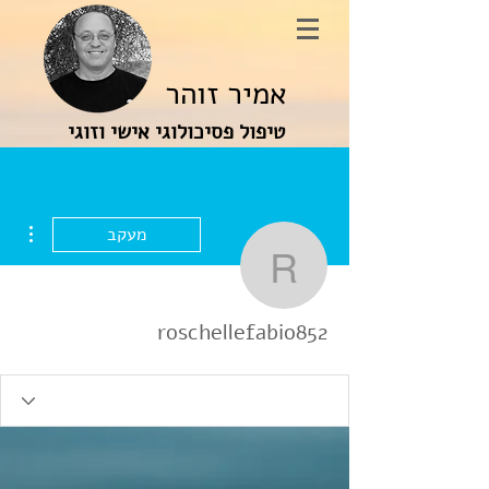
אמיר זוהר
טיפול פסיכולוגי אישי וזוגי
ions
מעקב
oschellefabio852
roschellefabio852