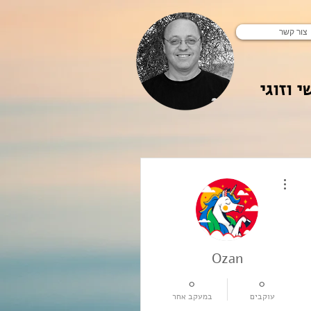
צור קשר
י וזוגי
More actions
Ozan
0
0
עוקבים
במעקב אחר