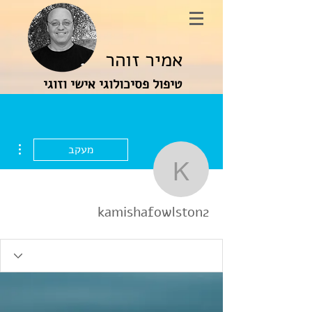
אמיר זוהר
טיפול פסיכולוגי אישי וזוגי
ions
מעקב
amishafowlston2
kamishafowlston2