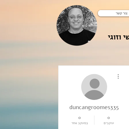
צור קשר
י וזוגי
More actions
duncangroomes335
0
0
עוקבים
במעקב אחר