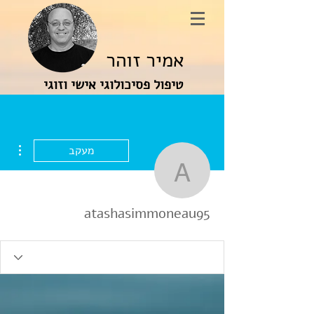
אמיר זוהר
טיפול פסיכולוגי אישי וזוגי
ions
מעקב
shasimmoneau95
atashasimmoneau95