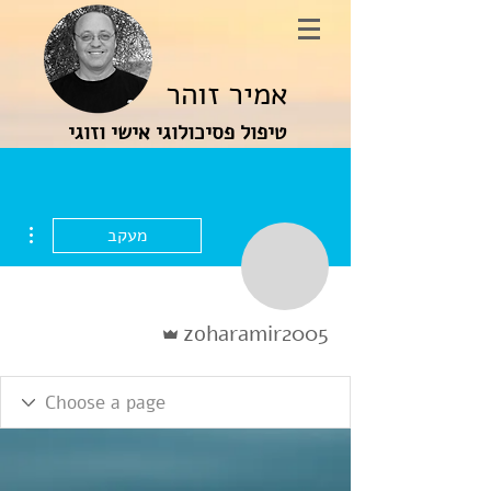
אמיר זוהר
טיפול פסיכולוגי אישי וזוגי
ions
מעקב
אדמין
zoharamir2005