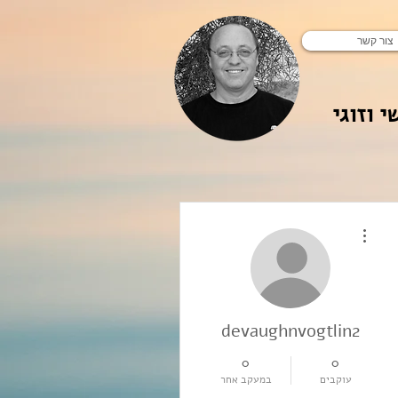
צור קשר
י וזוגי
More actions
devaughnvogtlin2
0
0
עוקבים
במעקב אחר